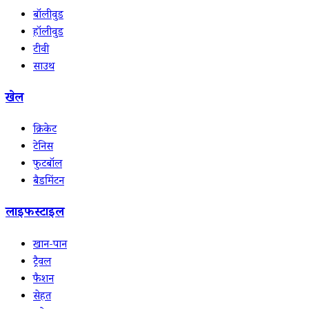
बॉलीवुड
हॉलीवुड
टीवी
साउथ
खेल
क्रिकेट
टेनिस
फुटबॉल
बैडमिंटन
लाइफस्टाइल
खान-पान
ट्रैवल
फैशन
सेहत