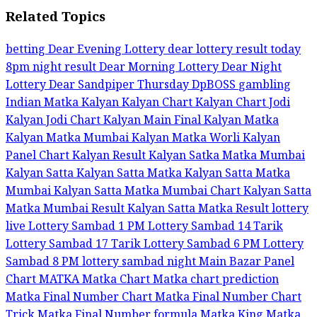
Related Topics
betting
Dear Evening Lottery
dear lottery result today
8pm night result
Dear Morning Lottery
Dear Night
Lottery
Dear Sandpiper Thursday
DpBOSS
gambling
Indian Matka
Kalyan
Kalyan Chart
Kalyan Chart Jodi
Kalyan Jodi Chart
Kalyan Main Final
Kalyan Matka
Kalyan Matka Mumbai
Kalyan Matka Worli
Kalyan
Panel Chart
Kalyan Result
Kalyan Satka Matka Mumbai
Kalyan Satta Kalyan Satta Matka
Kalyan Satta Matka
Mumbai
Kalyan Satta Matka Mumbai Chart
Kalyan Satta
Matka Mumbai Result
Kalyan Satta Matka Result
lottery
live
Lottery Sambad 1 PM
Lottery Sambad 14 Tarik
Lottery Sambad 17 Tarik
Lottery Sambad 6 PM
Lottery
Sambad 8 PM
lottery sambad night
Main Bazar Panel
Chart
MATKA
Matka Chart
Matka chart prediction
Matka Final Number Chart
Matka Final Number Chart
Trick
Matka Final Number formula
Matka King
Matka