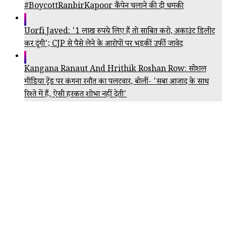
#BoycottRanbirKapoor कैंपेन चलाने की दी धमकी
Uorfi Javed: '1 लाख रुपये लिए हैं तो साबित करो, अकाउंट डिलीट
कर दूंगी'; CJP से पैसे लेने के आरोपों पर भड़कीं उर्फी जावेद
Kangana Ranaut And Hrithik Roshan Row: सोशल
मीडिया ट्रेंड पर कंगना रनौत का पलटवार, बोलीं- 'सबा आजाद के साथ
रिश्ते में हैं, ऐसी हरकत शोभा नहीं देती'