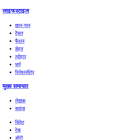
लाइफस्टाइल
खान-पान
ट्रैवल
फैशन
सेहत
त्योहार
धर्म
रिलेशनशिप
मुख्य समाचार
लेखक
साइंस
विदेश
टेक
ऑटो