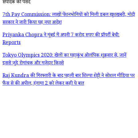
संपादक की पसंद
7th Pay Commission: लाखों पेंशनभोगियों को मिली डबल खुशखबरी, मोदी
सरकार ने जारी किया यह नया आदेश
Priyanka Chopra ने मुंबई में अपनी 7 करोड़ रुपए की प्रॉपर्टी बेची:
Reports
Tokyo Olympics 2020: खेलों का महाकुंभ ओलंपिक शुक्रवार से, जानें
इससे जुड़े रोमांचक और मजेदार किस्से
Raj Kundra की गिरफ्तारी के बाद पहली बार शिल्पा शेट्टी ने सोशल मीडिया पर
फैंस से की अपील, हंगामा 2 को लेकर कही ये बात