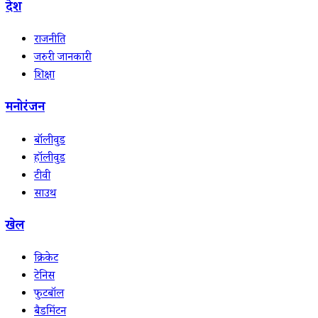
देश
राजनीति
जरुरी जानकारी
शिक्षा
मनोरंजन
बॉलीवुड
हॉलीवुड
टीवी
साउथ
खेल
क्रिकेट
टेनिस
फुटबॉल
बैडमिंटन