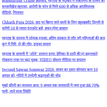
Nandurbar Crime News: महाराष्ट्र के नंदुरबार में नाबालिगों के शोषण का
सनसनीखेज खुलासा, आरोपी के फोन से मिले 600 से अधिक आपत्तिजनक
वीडियो, गिरफ्तार
Chhath Puja 2026: छठ पर बिहार जाने वालों के लिए खुशखबरी! दिल्ली से
चलेंगी 50 से ज्यादा इंटरस्टेट बसें, सफर होगा आसान
महाराष्ट्र के जालना में दर्दनाक हादसा: अंतिम संस्कार से लौट रही महिलाओं की कार
कुएं में गिरी, दो की मौत, ड्राइवर घायल
महाराष्ट्र के सांगली में 'शोले' स्टाइल ड्रामा: प्रेमिका से शादी की हां कहलवाने
मोबाइल टावर पर चढ़ा युवक, VIDEO सोशल मीडिया पर वायरल
Second Sawan Somwar 2026: सावन का दूसरा सोमवार कल 10
अगस्त को, मंदिरों में उमड़ेगी श्रद्धालुओं की भीड़
मुंबई झीलों का जलस्तर आज: 9 अगस्त तक जलाशयों में जमा हुआ 88.70%
पानी, जानें ताजा स्थिति