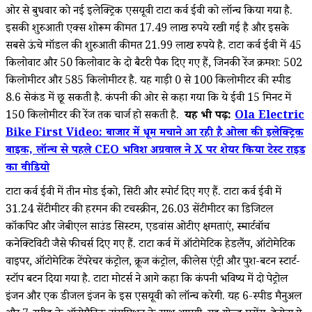
ओर से बुधवार को नई इलेक्ट्रिक एसयूवी टाटा कर्व ईवी को लॉन्च किया गया है.
इसकी शुरुआती एक्स शोरूम कीमत 17.49 लाख रुपये रखी गई है और इसके
सबसे ऊंचे मॉडल की शुरुआती कीमत 21.99 लाख रुपये है. टाटा कर्व ईवी में 45
किलोवाट और 50 किलोवाट के दो बैटरी पैक दिए गए हैं, जिनकी रेंज क्रमश: 502
किलोमीटर और 585 किलोमीटर है. यह गाड़ी 0 से 100 किलोमीटर की स्पीड
8.6 सेकंड में छू सकती है. कंपनी की ओर से कहा गया कि ये ईवी 15 मिनट में
150 किलोमीटर की रेंज तक चार्ज हो सकती है.
यह भी पढ़ें:
Ola Electric
Bike First Video: बाजार में धूम मचाने आ रही है ओला की इलेक्ट्रिक
बाइक, लॉन्च से पहले CEO भविश अग्रवाल ने X पर शेयर किया टेस्ट राइड
का वीडियो
टाटा कर्व ईवी में तीन मोड ईको, सिटी और स्पोर्ट दिए गए हैं. टाटा कर्व ईवी में
31.24 सेंटीमीटर की हरमन की टचस्क्रीन, 26.03 सेंटीमीटर का डिजिटल
कॉकपिट और जेबीएल साउंड सिस्टम, एडवांस ओटीए क्षमताएं, स्मार्टवॉच
कनेक्टिविटी जैसे फीचर्स दिए गए हैं. टाटा कर्व में ऑटोमेटिक हेडलैंप, ऑटोमेटिक
वाइपर, ऑटोमेटिक टेंपरेचर कंट्रोल, क्रूज कंट्रोल, कीलेस एंट्री और पुश-बटन स्टार्ट-
स्टॉप बटन दिया गया है. टाटा मोटर्स ने आगे कहा कि कंपनी भविष्य में दो पेट्रोल
इंजन और एक डीजल इंजन के इस एसयूवी को लॉन्च करेगी. यह 6-स्पीड मैनुअल