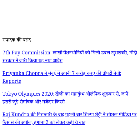
संपादक की पसंद
7th Pay Commission: लाखों पेंशनभोगियों को मिली डबल खुशखबरी, मोदी
सरकार ने जारी किया यह नया आदेश
Priyanka Chopra ने मुंबई में अपनी 7 करोड़ रुपए की प्रॉपर्टी बेची:
Reports
Tokyo Olympics 2020: खेलों का महाकुंभ ओलंपिक शुक्रवार से, जानें
इससे जुड़े रोमांचक और मजेदार किस्से
Raj Kundra की गिरफ्तारी के बाद पहली बार शिल्पा शेट्टी ने सोशल मीडिया पर
फैंस से की अपील, हंगामा 2 को लेकर कही ये बात