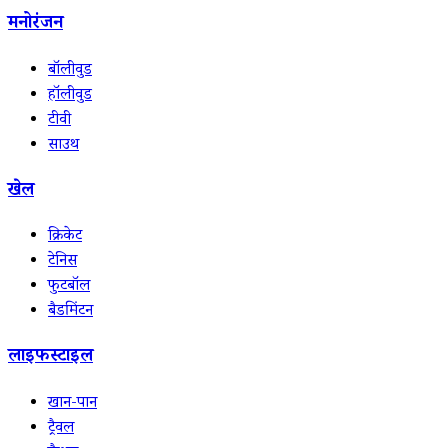
मनोरंजन
बॉलीवुड
हॉलीवुड
टीवी
साउथ
खेल
क्रिकेट
टेनिस
फुटबॉल
बैडमिंटन
लाइफस्टाइल
खान-पान
ट्रैवल