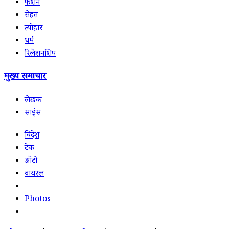
फैशन
सेहत
त्योहार
धर्म
रिलेशनशिप
मुख्य समाचार
लेखक
साइंस
विदेश
टेक
ऑटो
वायरल
Photos