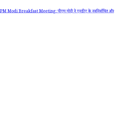
reakfast Meeting: पीएम मोदी ने एनडीए के नवनिर्वाचित और पहली बार बने लोकसभा