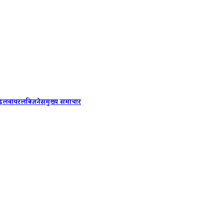
PM Modi B
ाइल
वायरल
बिजनेस
मुख्य समाचार