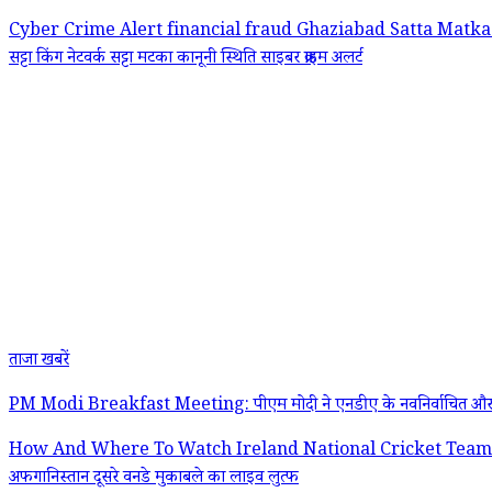
Cyber Crime Alert
financial fraud
Ghaziabad Satta Matk
सट्टा किंग नेटवर्क
सट्टा मटका कानूनी स्थिति
साइबर क्राइम अलर्ट
ताजा खबरें
PM Modi Breakfast Meeting: पीएम मोदी ने एनडीए के नवनिर्वाचित और पहली बार
How And Where To Watch Ireland National Cricket Team vs Af
अफगानिस्तान दूसरे वनडे मुकाबले का लाइव लुत्फ