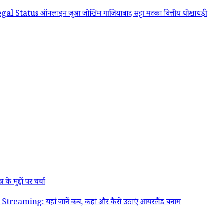
egal Status
ऑनलाइन जुआ जोखिम
गाजियाबाद सट्टा मटका
वित्तीय धोखाधड़ी
ुद्दों पर चर्चा
g: यहां जानें कब, कहां और कैसे उठाएं आयरलैंड बनाम