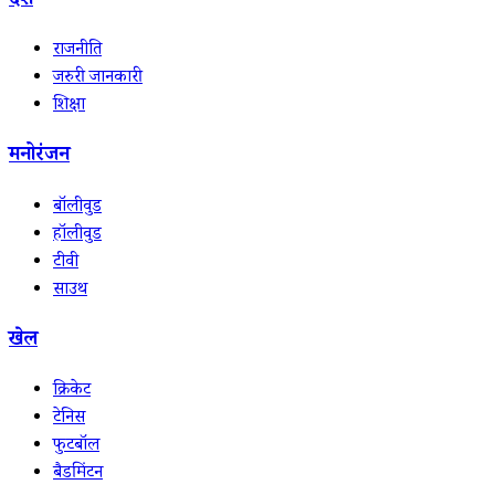
देश
राजनीति
जरुरी जानकारी
शिक्षा
मनोरंजन
बॉलीवुड
हॉलीवुड
टीवी
साउथ
खेल
क्रिकेट
टेनिस
फुटबॉल
बैडमिंटन