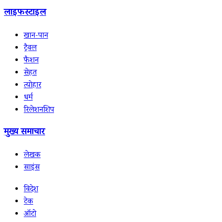
लाइफस्टाइल
खान-पान
ट्रैवल
फैशन
सेहत
त्योहार
धर्म
रिलेशनशिप
मुख्य समाचार
लेखक
साइंस
विदेश
टेक
ऑटो