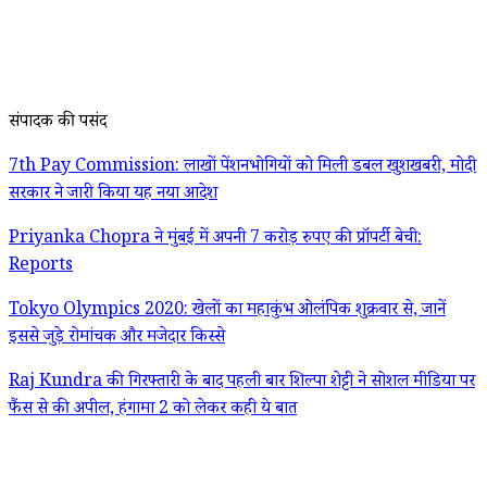
संपादक की पसंद
7th Pay Commission: लाखों पेंशनभोगियों को मिली डबल खुशखबरी, मोदी
सरकार ने जारी किया यह नया आदेश
Priyanka Chopra ने मुंबई में अपनी 7 करोड़ रुपए की प्रॉपर्टी बेची:
Reports
Tokyo Olympics 2020: खेलों का महाकुंभ ओलंपिक शुक्रवार से, जानें
इससे जुड़े रोमांचक और मजेदार किस्से
Raj Kundra की गिरफ्तारी के बाद पहली बार शिल्पा शेट्टी ने सोशल मीडिया पर
फैंस से की अपील, हंगामा 2 को लेकर कही ये बात