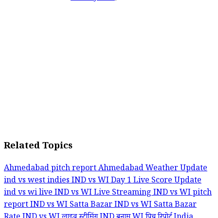
Related Topics
Ahmedabad pitch report
Ahmedabad Weather Update
ind vs west indies
IND vs WI Day 1 Live Score Update
ind vs wi live
IND vs WI Live Streaming
IND vs WI pitch
report
IND vs WI Satta Bazar
IND vs WI Satta Bazar
Rate
IND vs WI लाइव स्ट्रीमिंग
IND बनाम WI पिच रिपोर्ट
India