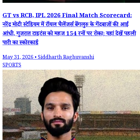
GT vs RCB, IPL 2026 Final Match Scorecard:
नरेंद्र मोदी स्टेडियम में रॉयल चैलेंजर्स बेंगलुरु के गेंदबाजों की आई
आंधी, गुजरात टाइटंस को महज 154 रनों पर रोका; यहां देखें पहली
पारी का स्कोरकार्ड
May 31, 2026 • Siddharth Raghuvanshi
SPORTS