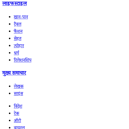
लाइफस्टाइल
खान-पान
ट्रैवल
फैशन
सेहत
त्योहार
धर्म
रिलेशनशिप
मुख्य समाचार
लेखक
साइंस
विदेश
टेक
ऑटो
वायरल