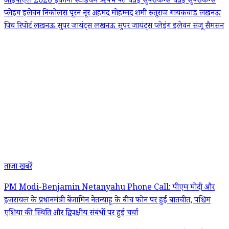
आईपीएल 2026
इकाना स्टेडियम
ऋषभ पंत
चेन्नई सुपरकिंग्स
चेन्नई सुपरकिंग्स
प्लेइंग इलेवन
निकोलस पूरन
नूर अहमद
मोहम्मद शमी
रुतुराज गायकवाड
लखनऊ
पिच रिपोर्ट
लखनऊ सुपर जायंट्स
लखनऊ सुपर जायंट्स प्लेइंग इलेवन
संजू सैमसन
ताजा खबरें
PM Modi-Benjamin Netanyahu Phone Call: पीएम मोदी और
इजरायल के प्रधानमंत्री बेंजामिन नेतन्याहू के बीच फोन पर हुई बातचीत, पश्चिम
एशिया की स्थिति और द्विपक्षीय संबंधों पर हुई चर्चा