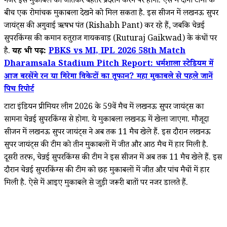
नजर इस मुकाबले को जीतकर बेहतर प्रदर्शन करने पर होगी. ऐसे में दोनों टीमों के
बीच एक रोमांचक मुकाबला देखने को मिल सकता है. इस सीजन में लखनऊ सुपर
जायंट्स की अगुवाई ऋषभ पंत (Rishabh Pant) कर रहे हैं, जबकि चेन्नई
सुपरकिंग्स की कमान रुतुराज गायकवाड़ (Ruturaj Gaikwad) के कंधों पर
है.
यह भी पढ़ें:
PBKS vs MI, IPL 2026 58th Match
Dharamsala Stadium Pitch Report: धर्मशाला स्टेडियम में
आज बरसेंगे रन या गिरेगा विकेटों का तूफान? महा मुकाबले से पहले जानें
पिच रिपोर्ट
टाटा इंडियन प्रीमियर लीग 2026 के 59वें मैच में लखनऊ सुपर जायंट्स का
सामना चेन्नई सुपरकिंग्स से होगा. ये मुकाबला लखनऊ में खेला जाएगा. मौजूदा
सीजन में लखनऊ सुपर जायंट्स ने अब तक 11 मैच खेले हैं. इस दौरान लखनऊ
सुपर जायंट्स की टीम को तीन मुकाबलों में जीत और आठ मैच में हार मिली है.
दूसरी तरफ, चेन्नई सुपरकिंग्स की टीम ने इस सीजन में अब तक 11 मैच खेले हैं. इस
दौरान चेन्नई सुपरकिंग्स की टीम को छह मुकाबलों में जीत और पांच मैचों में हार
मिली है. ऐसे में आइए मुकाबले से जुड़ी जरूरी बातों पर नजर डालते हैं.