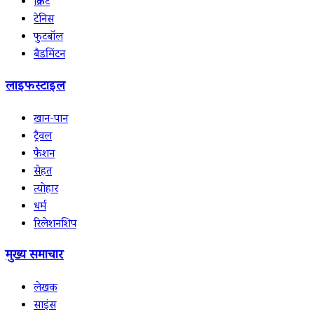
क्रिकेट
टेनिस
फुटबॉल
बैडमिंटन
लाइफस्टाइल
खान-पान
ट्रैवल
फैशन
सेहत
त्योहार
धर्म
रिलेशनशिप
मुख्य समाचार
लेखक
साइंस