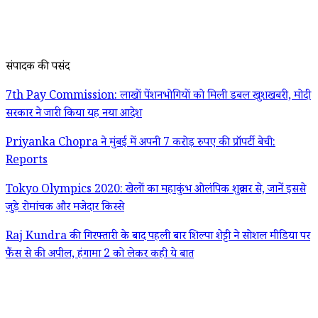
संपादक की पसंद
7th Pay Commission: लाखों पेंशनभोगियों को मिली डबल खुशखबरी, मोदी
सरकार ने जारी किया यह नया आदेश
Priyanka Chopra ने मुंबई में अपनी 7 करोड़ रुपए की प्रॉपर्टी बेची:
Reports
Tokyo Olympics 2020: खेलों का महाकुंभ ओलंपिक शुक्रवार से, जानें इससे
जुड़े रोमांचक और मजेदार किस्से
Raj Kundra की गिरफ्तारी के बाद पहली बार शिल्पा शेट्टी ने सोशल मीडिया पर
फैंस से की अपील, हंगामा 2 को लेकर कही ये बात