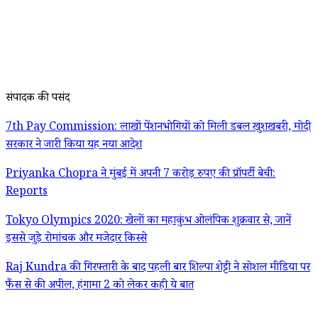
संपादक की पसंद
7th Pay Commission: लाखों पेंशनभोगियों को मिली डबल खुशखबरी, मोदी
सरकार ने जारी किया यह नया आदेश
Priyanka Chopra ने मुंबई में अपनी 7 करोड़ रुपए की प्रॉपर्टी बेची:
Reports
Tokyo Olympics 2020: खेलों का महाकुंभ ओलंपिक शुक्रवार से, जानें
इससे जुड़े रोमांचक और मजेदार किस्से
Raj Kundra की गिरफ्तारी के बाद पहली बार शिल्पा शेट्टी ने सोशल मीडिया पर
फैंस से की अपील, हंगामा 2 को लेकर कही ये बात