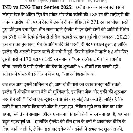
भारत बनाम इंग्लैंड (Photo Credit: X Formerly Twitter)
IND vs ENG Test Series 2025:
इंग्लैंड के कप्तान बेन स्टोक्स ने
लीड्स टेस्ट के अंतिम दिन बेन डकेट और जैक क्रॉली की 188 रन की साझेदारी की
जमकर तारीफ की. पहले टेस्ट में उनकी टीम ने हेडिंग्ले में 371 रन का पीछा करते
हुए इतिहास बना दिया. तीन साल पहले इंग्लैंड में इन दोनों टीमों की आखिरी भिड़ंत
तब 378 रन के रिकॉर्ड चेज से सीरीज बराबरी पर खत्म हुई थी (एजबस्टन, 2022).
इस बार का मुकाबला मैच के अंतिम घंटे की पहली ही गेंद पर खत्म हुआ. हालांकि
इंग्लैंड की असली मेहनत पहले दो सत्रों में हुई, जिसमें डकेट ने पहले 62 और फिर
दूसरी पारी में 170 गेंदों पर 149 रन बनाकर "प्लेयर ऑफ द मैच" का अवॉर्ड
जीता. उनकी ये पारी इंग्लैंड की चेज के शुरुआती 55 ओवरों तक चलती रही.
स्टोक्स ने पोस्ट-मैच प्रेजेंटेशन में कहा, "यह अविश्वसनीय था.
जब तक आप इसमें शामिल न हों, आप चौथी पारी का दबाव समझ नहीं सकते.
इंग्लैंड में ओपनिंग करना वैसे भी मुश्किल है. इसलिए जैक और डकी की शुरुआत
बेहतरीन रही." "दोनों एक-दूसरे को अच्छी तरह संतुलित करते हैं. जाहिर है कि
डकी ने बड़ा स्कोर किया जो जीत में अहम रहा. लेकिन मुझे लगा जैक का शांत
रहना, स्थिति को समझना और यह जानना कि डकी तेजी से रन बना रहा है, यह सब
बहुत महत्वपूर्ण था." हालांकि इंग्लैंड की टीम हाल के वर्षों में आक्रामक बैटिंग के
लिए जानी जाती है, लेकिन इस बार डकेट और क्रॉली ने संभलकर शुरुआत की.