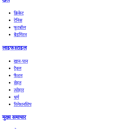
खेल
क्रिकेट
टेनिस
फुटबॉल
बैडमिंटन
लाइफस्टाइल
खान-पान
ट्रैवल
फैशन
सेहत
त्योहार
धर्म
रिलेशनशिप
मुख्य समाचार