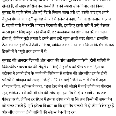
सुबह हम दोनों के बीच यह साफ था कि अगर हम पूरे दिन अपनी सामान्य रफ्तार से
खेलते हैं, तो लक्ष्य हासिल कर सकते हैं. हमने ज्यादा सोच-विचार नहीं किया.
बुमराह के पहले स्पेल और नई गेंद से निकल जाना जरूरी था, उसके बाद हम अपने
नैचुरल गेम में आ गए." बुमराह के बारे में डकेट ने कहा, "वो वर्ल्ड-क्लास गेंदबाज
हैं. पहली पारी में उन्होंने शानदार गेंदबाजी की, इसलिए दूसरी पारी में उन्हें बेअसर
करना हमारे लिए बहुत बड़ी चीज थी. हर बल्लेबाज का खेलने का तरीका अलग
होता है, लेकिन मुझे लगता है हमने आज उन्हें बहुत अच्छी तरह खेला." हालांकि
टेस्ट का अंत इंग्लैंड ने तेजी से किया, लेकिन डकेट ने स्वीकार किया कि मैच के कई
हिस्सों में वे "पूरी तरह दबाव में थे.
बुमराह की शानदार गेंदबाजी और भारत की पांच शतकीय पारियों (दोनों पारियों में
विकेटकीपर ऋषभ पंत की सेंचुरी शामिल) ने इंग्लैंड को पीछे धकेल दिया था.
स्टोक्स ने अपनी टीम के जज्बे की विशेष रूप से तारीफ की और जॉश टंग के दोनों
पारियों में योगदान को सराहा, जिन्होंने "रैबिट-पाई" जैसे स्पेल से मैच में अहम
योगदान दिया. स्टोक्स ने कहा, "इस टेस्ट मैच को जीतने में कई लोगों का योगदान
रहा, लेकिन सबसे जरूरी थी टीम की सोच. हम इस मैच में दो बार लंबे समय तक
फील्ड पर थे, लेकिन हर सेशन में हमारा रवैया यही था कि हम किसी भी समय गेम
को पलट सकते हैं। हमें हमेशा विश्वास था कि हम मैच पलटने से दो-तीन विकेट दूर हैं
और जॉश टंग का दोनों पारियों की स्पेल्स गेम-चेंजर रहा.