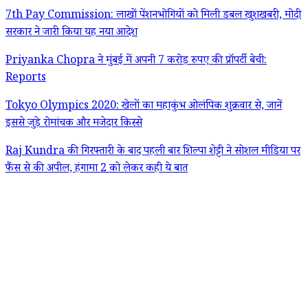
7th Pay Commission: लाखों पेंशनभोगियों को मिली डबल खुशखबरी, मोदी
सरकार ने जारी किया यह नया आदेश
Priyanka Chopra ने मुंबई में अपनी 7 करोड़ रुपए की प्रॉपर्टी बेची:
Reports
Tokyo Olympics 2020: खेलों का महाकुंभ ओलंपिक शुक्रवार से, जानें
इससे जुड़े रोमांचक और मजेदार किस्से
Raj Kundra की गिरफ्तारी के बाद पहली बार शिल्पा शेट्टी ने सोशल मीडिया पर
फैंस से की अपील, हंगामा 2 को लेकर कही ये बात