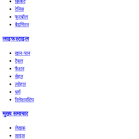
क्रिकेट
टेनिस
फुटबॉल
बैडमिंटन
लाइफस्टाइल
खान-पान
ट्रैवल
फैशन
सेहत
त्योहार
धर्म
रिलेशनशिप
मुख्य समाचार
लेखक
साइंस