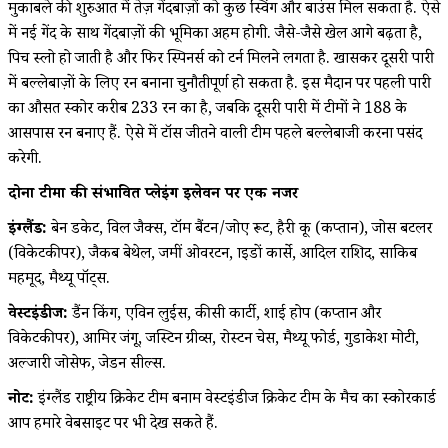
मुकाबले की शुरुआत में तेज़ गेंदबाज़ों को कुछ स्विंग और बाउंस मिल सकता है. ऐसे
में नई गेंद के साथ गेंदबाज़ों की भूमिका अहम होगी. जैसे-जैसे खेल आगे बढ़ता है,
पिच स्लो हो जाती है और फिर स्पिनर्स को टर्न मिलने लगता है. खासकर दूसरी पारी
में बल्लेबाज़ों के लिए रन बनाना चुनौतीपूर्ण हो सकता है. इस मैदान पर पहली पारी
का औसत स्कोर करीब 233 रन का है, जबकि दूसरी पारी में टीमों ने 188 के
आसपास रन बनाए हैं. ऐसे में टॉस जीतने वाली टीम पहले बल्लेबाजी करना पसंद
करेगी.
दोनों टीमों की संभावित प्लेइंग इलेवन पर एक नजर
इंग्लैंड:
बेन डकेट, विल जैक्स, टॉम बैंटन/जोए रूट, हैरी ब्रूक (कप्तान), जोस बटलर
(विकेटकीपर), जैकब बेथेल, जमीं ओवरटन, ब्राइडों कार्से, आदिल राशिद, साकिब
महमूद, मैथ्यू पॉट्स.
वेस्टइंडीज:
ब्रैंडन किंग, एविन लुईस, कीसी कार्टी, शाई होप (कप्तान और
विकेटकीपर), आमिर जंगू, जस्टिन ग्रीव्स, रोस्टन चेस, मैथ्यू फोर्ड, गुडाकेश मोटी,
अल्जारी जोसेफ, जेडन सील्स.
नोट:
इंग्लैंड राष्ट्रीय क्रिकेट टीम बनाम वेस्टइंडीज क्रिकेट टीम के मैच का स्कोरकार्ड
आप हमारे वेबसाइट पर भी देख सकते हैं.