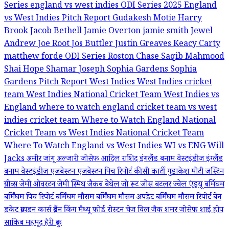
Series
england vs west indies ODI Series 2025
England
vs West Indies Pitch Report
Gudakesh Motie
Harry
Brook
Jacob Bethell
Jamie Overton
jamie smith
Jewel
Andrew
Joe Root
Jos Buttler
Justin Greaves
Keacy Carty
matthew forde
ODI Series
Roston Chase
Saqib Mahmood
Shai Hope
Shamar Joseph
Sophia Gardens
Sophia
Gardens Pitch Report
West Indies
West Indies cricket
team
West Indies National Cricket Team
West Indies vs
England
where to watch england cricket team vs west
indies cricket team
Where to Watch England National
Cricket Team vs West Indies National Cricket Team
Where To Watch England vs West Indies
WI vs ENG
Will
Jacks
अमीर जांगू
अल्जारी जोसेफ
आदिल राशिद
इंगलैंड बनाम वेस्टइंडीज
इंग्लैंड
बनाम वेस्टइंडीज
एजबेस्टन
एजबेस्टन पिच रिपोर्ट
कीसी कार्टी
गुडाकेश मोटी
जस्टिन
ग्रीव्स
जेमी ओवरटन
जेमी स्मिथ
जैकब बेथेल
जो रूट
जोस बटलर
ज्वेल एंड्रयू
बर्मिघम
बर्मिंघम पिच रिपोर्ट
बर्मिंघम मौसम
बर्मिंघम मौसम अपडेट
बर्मिंघम मौसम रिपोर्ट
बेन
डकेट
ब्रायडन कार्स
ब्रैंडन किंग
मैथ्यू फोर्ड
रोस्टन चेज
विल जैक
शमर जोसेफ
शाई होप
साकिब महमूद
हैरी ब्रुक