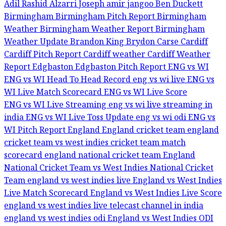
Adil Rashid
Alzarri Joseph
amir jangoo
Ben Duckett
Birmingham
Birmingham Pitch Report
Birmingham
Weather
Birmingham Weather Report
Birmingham
Weather Update
Brandon King
Brydon Carse
Cardiff
Cardiff Pitch Report
Cardiff weather
Cardiff Weather
Report
Edgbaston
Edgbaston Pitch Report
ENG vs WI
ENG vs WI Head To Head Record
eng vs wi live
ENG vs
WI Live Match Scorecard
ENG vs WI Live Score
ENG vs WI Live Streaming
eng vs wi live streaming in
india
ENG vs WI Live Toss Update
eng vs wi odi
ENG vs
WI Pitch Report
England
England cricket team
england
cricket team vs west indies cricket team match
scorecard
england national cricket team
England
National Cricket Team vs West Indies National Cricket
Team
england vs west indies live
England vs West Indies
Live Match Scorecard
England vs West Indies Live Score
england vs west indies live telecast channel in india
england vs west indies odi
England vs West Indies ODI