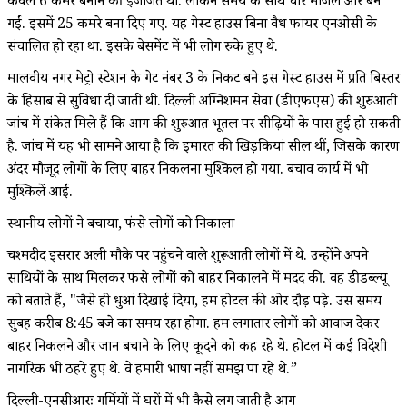
केवल 6 कमरे बनाने की इजाजत थी. लेकिन समय के साथ चार मजिलें और बन
गईं. इसमें 25 कमरे बना दिए गए. यह गेस्ट हाउस बिना वैध फायर एनओसी के
संचालित हो रहा था. इसके बेसमेंट में भी लोग रुके हुए थे.
मालवीय नगर मेट्रो स्टेशन के गेट नंबर 3 के निकट बने इस गेस्ट हाउस में प्रति बिस्तर
के हिसाब से सुविधा दी जाती थी. दिल्ली अग्निशमन सेवा (डीएफएस) की शुरुआती
जांच में संकेत मिले हैं कि आग की शुरुआत भूतल पर सीढ़ियों के पास हुई हो सकती
है. जांच में यह भी सामने आया है कि इमारत की खिड़कियां सील थीं, जिसके कारण
अंदर मौजूद लोगों के लिए बाहर निकलना मुश्किल हो गया. बचाव कार्य में भी
मुश्किलें आईं.
स्थानीय लोगों ने बचाया, फंसे लोगों को निकाला
चश्मदीद इसरार अली मौके पर पहुंचने वाले शुरूआती लोगों में थे. उन्होंने अपने
साथियों के साथ मिलकर फंसे लोगों को बाहर निकालने में मदद की. वह डीडब्ल्यू
को बताते हैं, "जैसे ही धुआं दिखाई दिया, हम होटल की ओर दौड़ पड़े. उस समय
सुबह करीब 8:45 बजे का समय रहा होगा. हम लगातार लोगों को आवाज देकर
बाहर निकलने और जान बचाने के लिए कूदने को कह रहे थे. होटल में कई विदेशी
नागरिक भी ठहरे हुए थे. वे हमारी भाषा नहीं समझ पा रहे थे.”
दिल्ली-एनसीआरः गर्मियों में घरों में भी कैसे लग जाती है आग