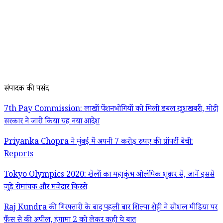
संपादक की पसंद
7th Pay Commission: लाखों पेंशनभोगियों को मिली डबल खुशखबरी, मोदी
सरकार ने जारी किया यह नया आदेश
Priyanka Chopra ने मुंबई में अपनी 7 करोड़ रुपए की प्रॉपर्टी बेची:
Reports
Tokyo Olympics 2020: खेलों का महाकुंभ ओलंपिक शुक्रवार से, जानें इससे
जुड़े रोमांचक और मजेदार किस्से
Raj Kundra की गिरफ्तारी के बाद पहली बार शिल्पा शेट्टी ने सोशल मीडिया पर
फैंस से की अपील, हंगामा 2 को लेकर कही ये बात