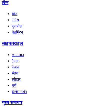
खेल
क्रिकेट
टेनिस
फुटबॉल
बैडमिंटन
लाइफस्टाइल
खान-पान
ट्रैवल
फैशन
सेहत
त्योहार
धर्म
रिलेशनशिप
मुख्य समाचार