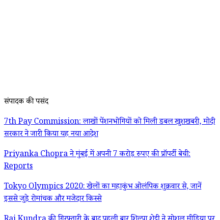
संपादक की पसंद
7th Pay Commission: लाखों पेंशनभोगियों को मिली डबल खुशखबरी, मोदी
सरकार ने जारी किया यह नया आदेश
Priyanka Chopra ने मुंबई में अपनी 7 करोड़ रुपए की प्रॉपर्टी बेची:
Reports
Tokyo Olympics 2020: खेलों का महाकुंभ ओलंपिक शुक्रवार से, जानें
इससे जुड़े रोमांचक और मजेदार किस्से
Raj Kundra की गिरफ्तारी के बाद पहली बार शिल्पा शेट्टी ने सोशल मीडिया पर