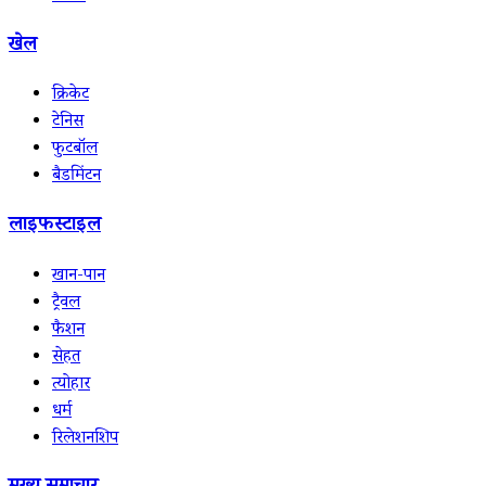
खेल
क्रिकेट
टेनिस
फुटबॉल
बैडमिंटन
लाइफस्टाइल
खान-पान
ट्रैवल
फैशन
सेहत
त्योहार
धर्म
रिलेशनशिप