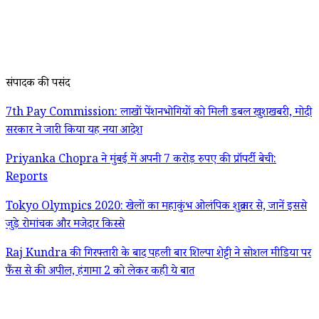
संपादक की पसंद
7th Pay Commission: लाखों पेंशनभोगियों को मिली डबल खुशखबरी, मोदी
सरकार ने जारी किया यह नया आदेश
Priyanka Chopra ने मुंबई में अपनी 7 करोड़ रुपए की प्रॉपर्टी बेची:
Reports
Tokyo Olympics 2020: खेलों का महाकुंभ ओलंपिक शुक्रवार से, जानें इससे
जुड़े रोमांचक और मजेदार किस्से
Raj Kundra की गिरफ्तारी के बाद पहली बार शिल्पा शेट्टी ने सोशल मीडिया पर
फैंस से की अपील, हंगामा 2 को लेकर कही ये बात