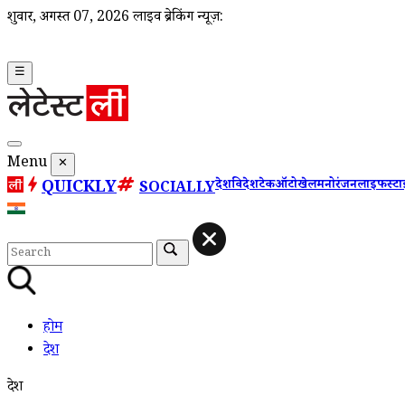
शुक्रवार, अगस्त 07, 2026
लाइव ब्रेकिंग न्यूज़:
☰
Menu
✕
QUICKLY
देश
विदेश
टेक
ऑटो
खेल
मनोरंजन
लाइफस्ट
SOCIALLY
होम
देश
देश