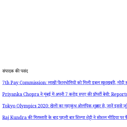
संपादक की पसंद
7th Pay Commission: लाखों पेंशनभोगियों को मिली डबल खुशखबरी, मोदी स
Priyanka Chopra ने मुंबई में अपनी 7 करोड़ रुपए की प्रॉपर्टी बेची: Report
Tokyo Olympics 2020: खेलों का महाकुंभ ओलंपिक शुक्रवार से, जानें इससे जुड़
Raj Kundra की गिरफ्तारी के बाद पहली बार शिल्पा शेट्टी ने सोशल मीडिया पर फ