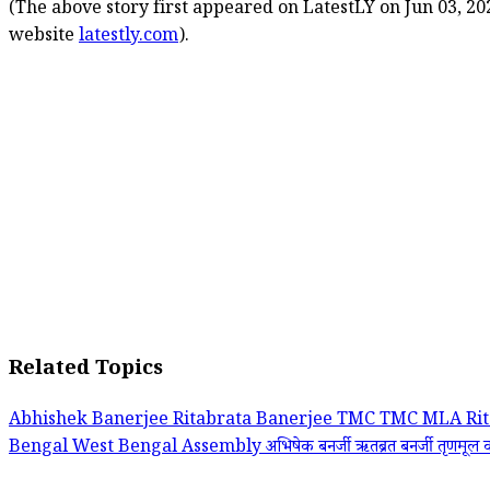
(The above story first appeared on LatestLY on Jun 03, 202
website
latestly.com
).
Related Topics
Abhishek Banerjee
Ritabrata Banerjee
TMC
TMC MLA Rit
Bengal
West Bengal Assembly
अभिषेक बनर्जी
ऋतब्रत बनर्जी
तृणमूल का