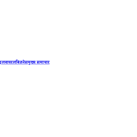
MP Weat
ाइल
वायरल
बिजनेस
मुख्य समाचार