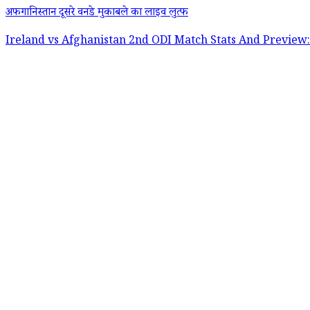
अफगानिस्तान दूसरे वनडे मुकाबले का लाइव लुत्फ
Ireland vs Afghanistan 2nd ODI Match Stats And Preview: पहले मैच के रद