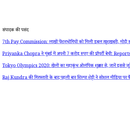
संपादक की पसंद
7th Pay Commission: लाखों पेंशनभोगियों को मिली डबल खुशखबरी, मोदी स
Priyanka Chopra ने मुंबई में अपनी 7 करोड़ रुपए की प्रॉपर्टी बेची: Report
Tokyo Olympics 2020: खेलों का महाकुंभ ओलंपिक शुक्रवार से, जानें इससे जुड़
Raj Kundra की गिरफ्तारी के बाद पहली बार शिल्पा शेट्टी ने सोशल मीडिया पर फ