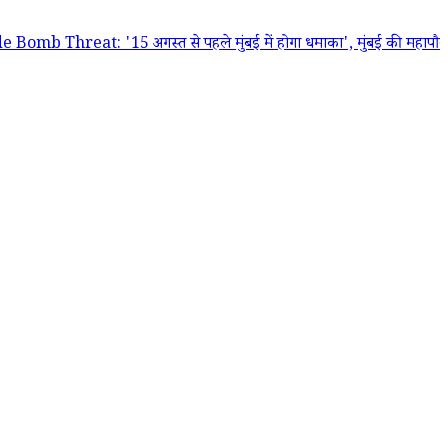
t: '15 अगस्त से पहले मुंबई में होगा धमाका', मुंबई की महापौर रितु तावड़े