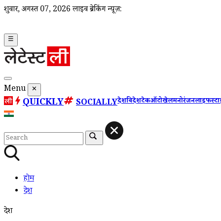
शुक्रवार, अगस्त 07, 2026
लाइव ब्रेकिंग न्यूज़:
☰
Menu
✕
QUICKLY
देश
विदेश
टेक
ऑटो
खेल
मनोरंजन
लाइफस्ट
SOCIALLY
होम
देश
देश