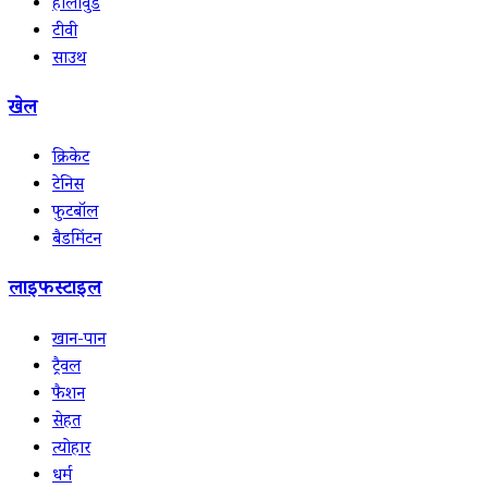
हॉलीवुड
टीवी
साउथ
खेल
क्रिकेट
टेनिस
फुटबॉल
बैडमिंटन
लाइफस्टाइल
खान-पान
ट्रैवल
फैशन
सेहत
त्योहार
धर्म