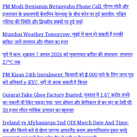
PM Modi-Benjamin Netanyahu Phone Call: पीएम मोदी और
इजरायल के प्रधानमंत्री बेंजामिन नेतन्याहू के बीच फोन पर हुई बातचीत, पश्चिम
एशिया की स्थिति और द्विपक्षीय संबंधों पर हुई चर्चा
Mumbai Weather Tomorrow: मुंबई में कल हो सकती हैं हल्की
बारिश; जानें तापमान और मौसम का हाल
पुणे में कल, शुक्रवार 7 अगस्त 2026 को मूसलाधार बारिश की संभावना, तापमान
27°C तक
PM Kisan 24th Instalment: किसानों को ₹2,000 पाने के लिए जल्द पूरा
करें अनिवार्य e-KYC, नहीं तो अटक सकती है किस्त
Gujarat Fake Ghee Factory Busted: गुजरात में 1.67 करोड़ रुपये
का नकली घी रैकेट पकड़ा गया, पाम ऑयल और केमिकल से बन रहा था देसी घी;
30 हजार लीटर मासिक उत्पादन का खुलासा
Ireland vs Afghanistan 2nd ODI Match Date And Time:
कब और कितने बजे से खेला जाएगा आयरलैंड बनाम अफगानिस्तान दूसरा वनडे