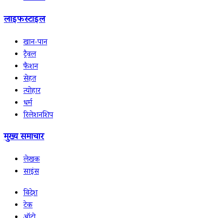
लाइफस्टाइल
खान-पान
ट्रैवल
फैशन
सेहत
त्योहार
धर्म
रिलेशनशिप
मुख्य समाचार
लेखक
साइंस
विदेश
टेक