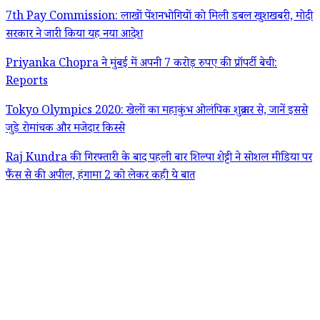
7th Pay Commission: लाखों पेंशनभोगियों को मिली डबल खुशखबरी, मोदी
सरकार ने जारी किया यह नया आदेश
Priyanka Chopra ने मुंबई में अपनी 7 करोड़ रुपए की प्रॉपर्टी बेची:
Reports
Tokyo Olympics 2020: खेलों का महाकुंभ ओलंपिक शुक्रवार से, जानें इससे
जुड़े रोमांचक और मजेदार किस्से
Raj Kundra की गिरफ्तारी के बाद पहली बार शिल्पा शेट्टी ने सोशल मीडिया पर
फैंस से की अपील, हंगामा 2 को लेकर कही ये बात