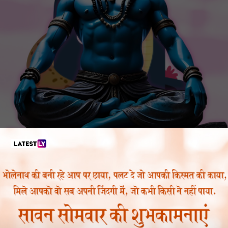
सावन सोमवार की शुभकामनाएं