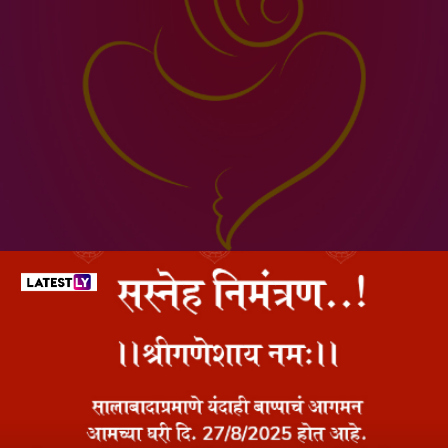
गणेश चतुर्थी 2025 मराठी ई-इनविटेशन