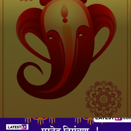
गणेश चतुर्थी 2025 मराठी ई-इनविटेशन