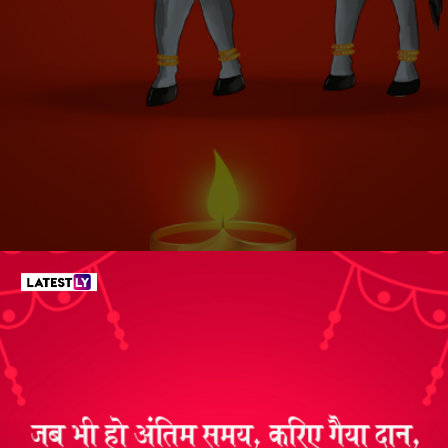
गोवत्स द्वादशी की शुभकामनाएं