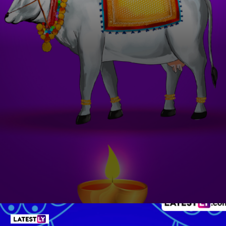
हैप्पी वाघ बारस