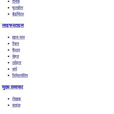
टेनिस
फुटबॉल
बैडमिंटन
लाइफस्टाइल
खान-पान
ट्रैवल
फैशन
सेहत
त्योहार
धर्म
रिलेशनशिप
मुख्य समाचार
लेखक
साइंस