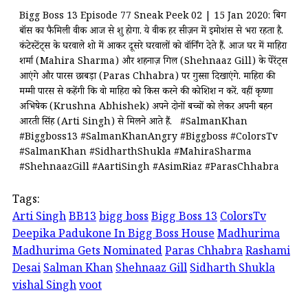
Bigg Boss 13 Episode 77 Sneak Peek 02 | 15 Jan 2020: बिग
बॉस का फैमिली वीक आज से शुरू होगा. ये वीक हर सीज़न में इमोशंस से भरा रहता है.
कंटेस्टेंट्स के घरवाले शो में आकर दूसरे घरवालों को वॉर्निंग देते हैं. आज घर में माहिरा
शर्मा (Mahira Sharma) और शहनाज़ गिल (Shehnaaz Gill) के पेरेंट्स
आएंगे और पारस छाबड़ा (Paras Chhabra) पर गुस्सा दिखाएंगे. माहिरा की
मम्मी पारस से कहेंगी कि वो माहिरा को किस करने की कोशिश न करें. वहीं कृष्णा
अभिषेक (Krushna Abhishek) अपने दोनों बच्चों को लेकर अपनी बहन
आरती सिंह (Arti Singh) से मिलने आते हैं. #SalmanKhan
#Biggboss13 #SalmanKhanAngry #Biggboss #ColorsTv
#SalmanKhan #SidharthShukla #MahiraSharma
#ShehnaazGill #AartiSingh #AsimRiaz #ParasChhabra
Tags:
Arti Singh
BB13
bigg boss
Bigg Boss 13
ColorsTv
Deepika Padukone In Bigg Boss House
Madhurima
Madhurima Gets Nominated
Paras Chhabra
Rashami
Desai
Salman Khan
Shehnaaz Gill
Sidharth Shukla
vishal Singh
voot