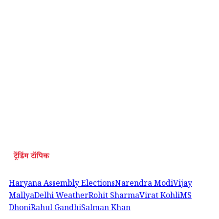
ट्रेंडिंग टॉपिक
Haryana Assembly Elections
Narendra Modi
Vijay
Mallya
Delhi Weather
Rohit Sharma
Virat Kohli
MS
Dhoni
Rahul Gandhi
Salman Khan