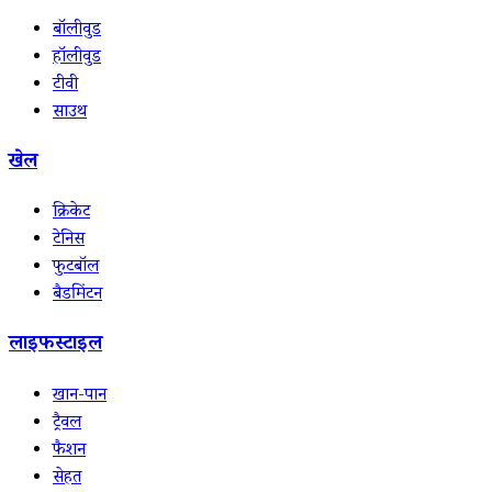
बॉलीवुड
हॉलीवुड
टीवी
साउथ
खेल
क्रिकेट
टेनिस
फुटबॉल
बैडमिंटन
लाइफस्टाइल
खान-पान
ट्रैवल
फैशन
सेहत