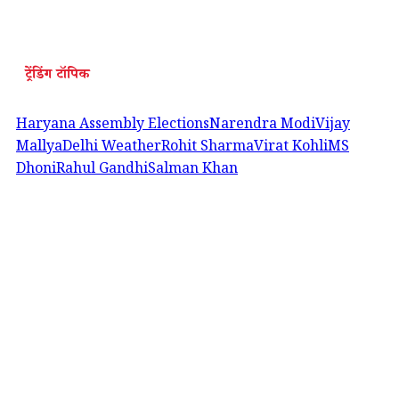
ट्रेंडिंग टॉपिक
Haryana Assembly Elections
Narendra Modi
Vijay
Mallya
Delhi Weather
Rohit Sharma
Virat Kohli
MS
Dhoni
Rahul Gandhi
Salman Khan