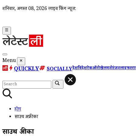
शनिवार, अगस्त 08, 2026
लाइव ब्रेकिंग न्यूज़:
☰
Menu
✕
QUICKLY
देश
विदेश
टेक
ऑटो
खेल
मनोरंजन
लाइफस्ट
SOCIALLY
होम
साउथ अफ्रीका
साउथ अफ्रीका