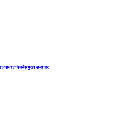
Kanpur We
ाइल
वायरल
बिजनेस
मुख्य समाचार