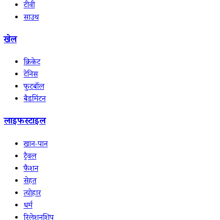
टीवी
साउथ
खेल
क्रिकेट
टेनिस
फुटबॉल
बैडमिंटन
लाइफस्टाइल
खान-पान
ट्रैवल
फैशन
सेहत
त्योहार
धर्म
रिलेशनशिप