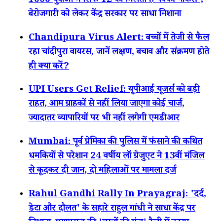
1000 युवाओं में सिर्फ 12 को मिलती है पक्की नौकरी',
बेरोजगारी को लेकर केंद्र सरकार पर साधा निशाना
Chandipura Virus Alert: बच्चों में तेजी से फैल
रहा चांदीपुरा वायरस, जानें लक्षण, बचाव और संक्रमण होते
ही क्या करें?
UPI Users Get Relief: यूपीआई यूजर्स को बड़ी
राहत, आम ग्राहकों से नहीं लिया जाएगा कोई चार्ज,
ज्यादातर व्यापारियों पर भी नहीं लगेगी एमडीआर
Mumbai: पूर्व प्रेमिका की पुलिस में फंसाने की कथित
धमकियों से परेशान 24 वर्षीय लॉ ग्रेजुएट ने 13वीं मंजिल
से कूदकर दी जान, दो महिलाओं पर मामला दर्ज
Rahul Gandhi Rally In Prayagraj: 'दर्द,
डेटा और दौलत' के सहारे राहुल गांधी ने साधा केंद्र पर