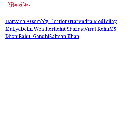
ट्रेंडिंग टॉपिक
Haryana Assembly Elections
Narendra Modi
Vijay
Mallya
Delhi Weather
Rohit Sharma
Virat Kohli
MS
Dhoni
Rahul Gandhi
Salman Khan