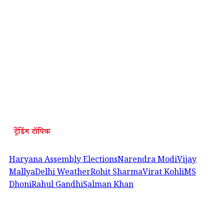
ट्रेंडिंग टॉपिक
Haryana Assembly Elections
Narendra Modi
Vijay
Mallya
Delhi Weather
Rohit Sharma
Virat Kohli
MS
Dhoni
Rahul Gandhi
Salman Khan