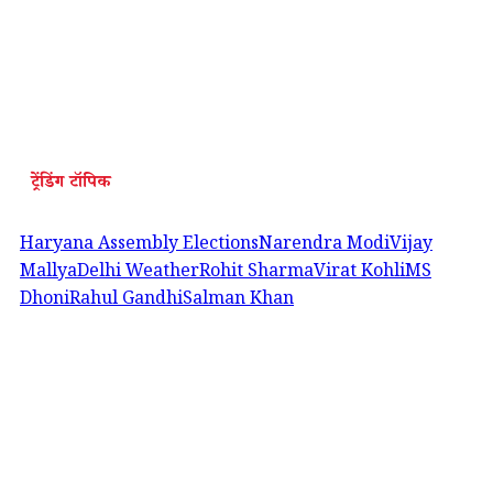
ट्रेंडिंग टॉपिक
Haryana Assembly Elections
Narendra Modi
Vijay
Mallya
Delhi Weather
Rohit Sharma
Virat Kohli
MS
Dhoni
Rahul Gandhi
Salman Khan