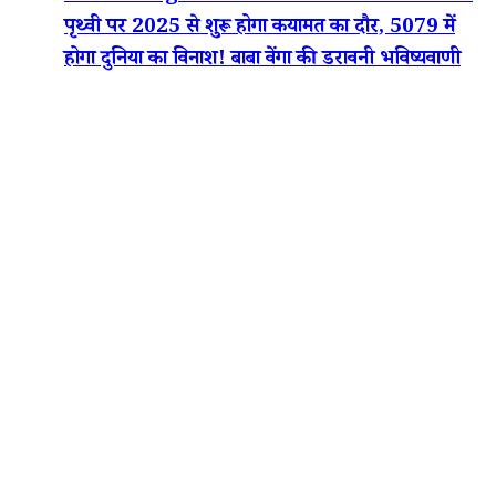
पृथ्वी पर 2025 से शुरू होगा कयामत का दौर, 5079 में
होगा दुनिया का विनाश! बाबा वेंगा की डरावनी भविष्यवाणी