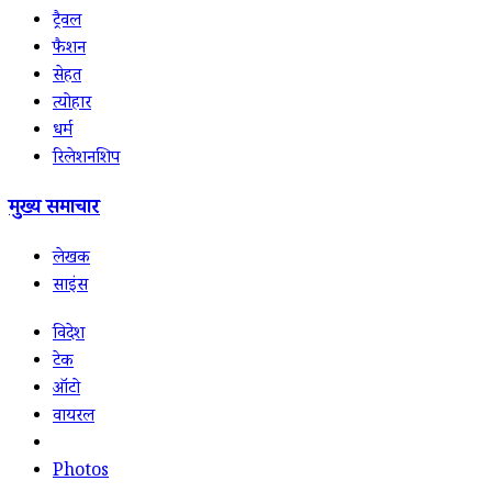
ट्रैवल
फैशन
सेहत
त्योहार
धर्म
रिलेशनशिप
मुख्य समाचार
लेखक
साइंस
विदेश
टेक
ऑटो
वायरल
Photos