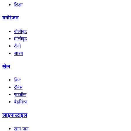
शिक्षा
मनोरंजन
बॉलीवुड
हॉलीवुड
टीवी
साउथ
खेल
क्रिकेट
टेनिस
फुटबॉल
बैडमिंटन
लाइफस्टाइल
खान-पान