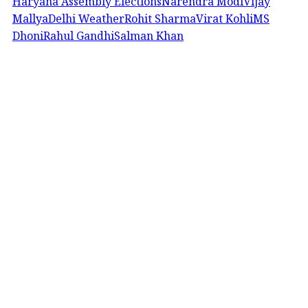
Haryana Assembly Elections
Narendra Modi
Vijay
Mallya
Delhi Weather
Rohit Sharma
Virat Kohli
MS
Dhoni
Rahul Gandhi
Salman Khan