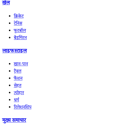
खेल
क्रिकेट
टेनिस
फुटबॉल
बैडमिंटन
लाइफस्टाइल
खान-पान
ट्रैवल
फैशन
सेहत
त्योहार
धर्म
रिलेशनशिप
मुख्य समाचार