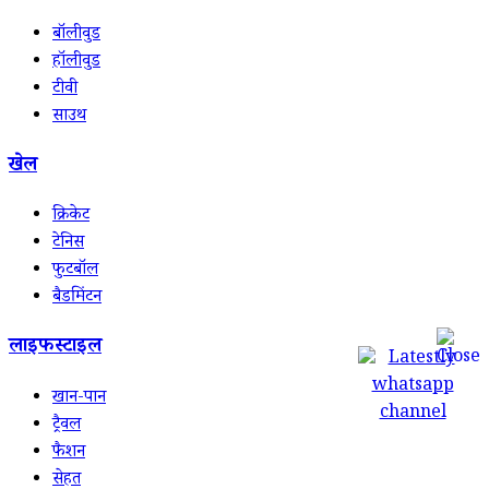
बॉलीवुड
हॉलीवुड
टीवी
साउथ
खेल
क्रिकेट
टेनिस
फुटबॉल
बैडमिंटन
लाइफस्टाइल
खान-पान
ट्रैवल
फैशन
सेहत