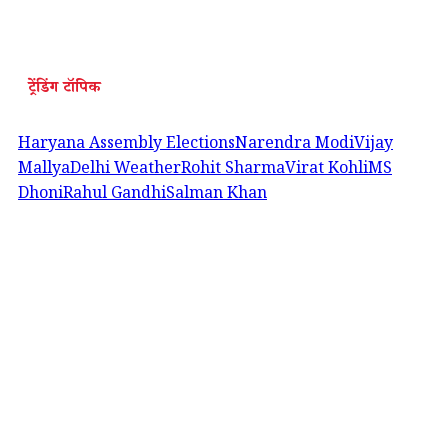
ट्रेंडिंग टॉपिक
Haryana Assembly Elections
Narendra Modi
Vijay
Mallya
Delhi Weather
Rohit Sharma
Virat Kohli
MS
Dhoni
Rahul Gandhi
Salman Khan