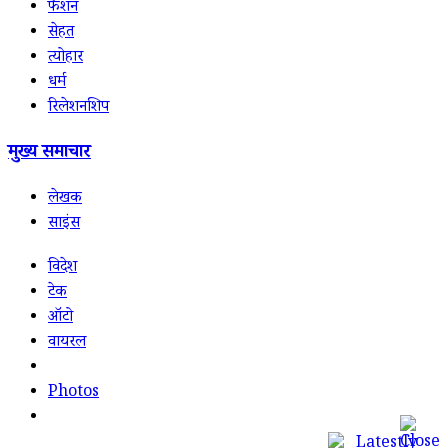
फैशन
सेहत
त्योहार
धर्म
रिलेशनशिप
मुख्य समाचार
लेखक
साइंस
विदेश
टेक
ऑटो
वायरल
Photos