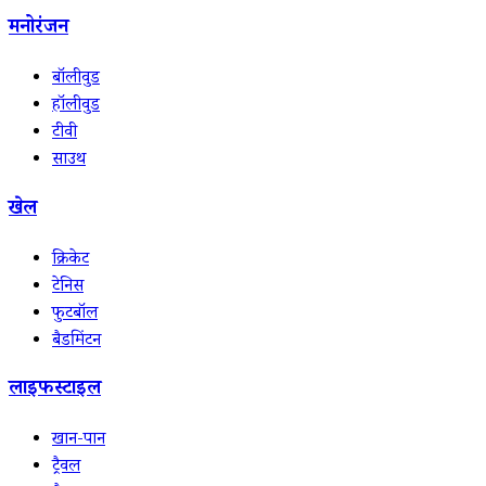
मनोरंजन
बॉलीवुड
हॉलीवुड
टीवी
साउथ
खेल
क्रिकेट
टेनिस
फुटबॉल
बैडमिंटन
लाइफस्टाइल
खान-पान
ट्रैवल