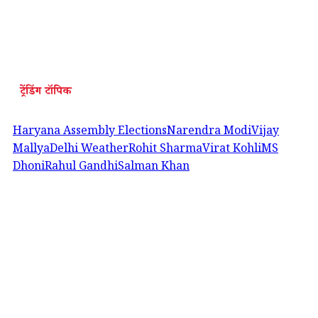
ट्रेंडिंग टॉपिक
Haryana Assembly Elections
Narendra Modi
Vijay
Mallya
Delhi Weather
Rohit Sharma
Virat Kohli
MS
Dhoni
Rahul Gandhi
Salman Khan