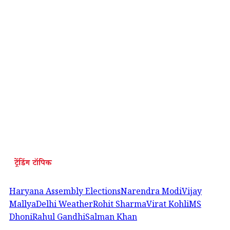
ट्रेंडिंग टॉपिक
Haryana Assembly Elections
Narendra Modi
Vijay
Mallya
Delhi Weather
Rohit Sharma
Virat Kohli
MS
Dhoni
Rahul Gandhi
Salman Khan