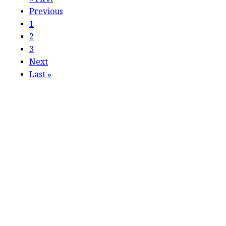
«
First
Previous
1
2
3
Next
Last
»