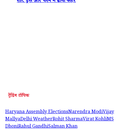
शॉर्ट ड्रेस और चश्मे में ढाया कहर
ट्रेंडिंग टॉपिक
Haryana Assembly Elections
Narendra Modi
Vijay
Mallya
Delhi Weather
Rohit Sharma
Virat Kohli
MS
Dhoni
Rahul Gandhi
Salman Khan