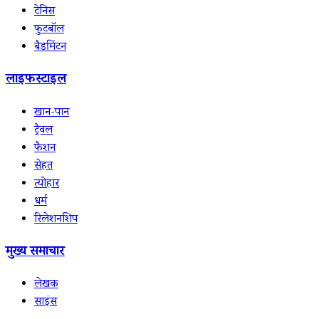
टेनिस
फुटबॉल
बैडमिंटन
लाइफस्टाइल
खान-पान
ट्रैवल
फैशन
सेहत
त्योहार
धर्म
रिलेशनशिप
मुख्य समाचार
लेखक
साइंस