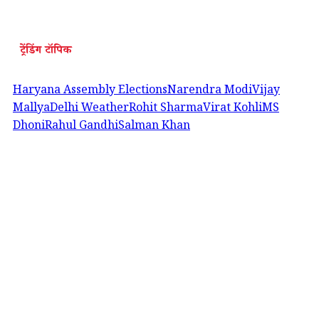
ट्रेंडिंग टॉपिक
Haryana Assembly Elections
Narendra Modi
Vijay
Mallya
Delhi Weather
Rohit Sharma
Virat Kohli
MS
Dhoni
Rahul Gandhi
Salman Khan