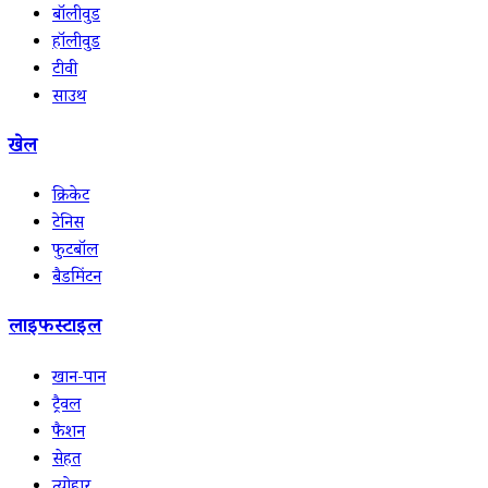
बॉलीवुड
हॉलीवुड
टीवी
साउथ
खेल
क्रिकेट
टेनिस
फुटबॉल
बैडमिंटन
लाइफस्टाइल
खान-पान
ट्रैवल
फैशन
सेहत