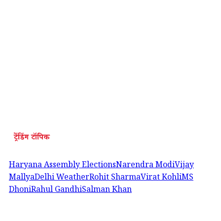
ट्रेंडिंग टॉपिक
Haryana Assembly Elections
Narendra Modi
Vijay
Mallya
Delhi Weather
Rohit Sharma
Virat Kohli
MS
Dhoni
Rahul Gandhi
Salman Khan