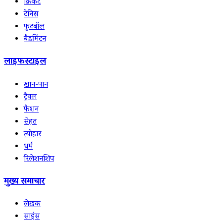
क्रिकेट
टेनिस
फुटबॉल
बैडमिंटन
लाइफस्टाइल
खान-पान
ट्रैवल
फैशन
सेहत
त्योहार
धर्म
रिलेशनशिप
मुख्य समाचार
लेखक
साइंस