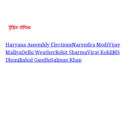
ट्रेंडिंग टॉपिक
Haryana Assembly Elections
Narendra Modi
Vijay
Mallya
Delhi Weather
Rohit Sharma
Virat Kohli
MS
Dhoni
Rahul Gandhi
Salman Khan