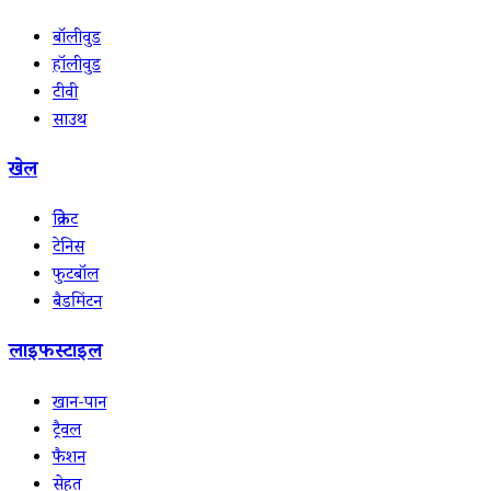
बॉलीवुड
हॉलीवुड
टीवी
साउथ
खेल
क्रिकेट
टेनिस
फुटबॉल
बैडमिंटन
लाइफस्टाइल
खान-पान
ट्रैवल
फैशन
सेहत