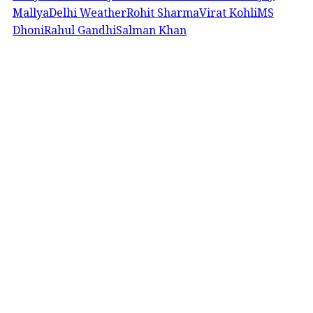
Mallya
Delhi Weather
Rohit Sharma
Virat Kohli
MS
Dhoni
Rahul Gandhi
Salman Khan