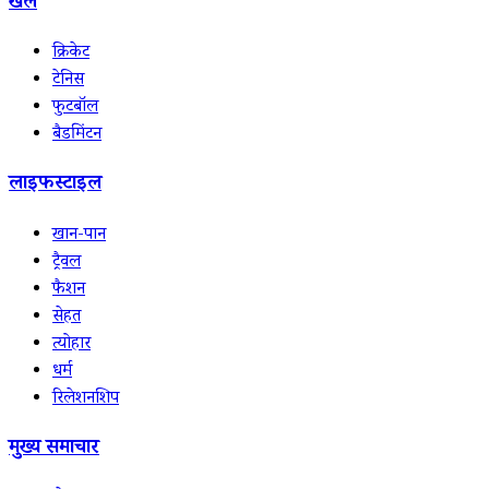
खेल
क्रिकेट
टेनिस
फुटबॉल
बैडमिंटन
लाइफस्टाइल
खान-पान
ट्रैवल
फैशन
सेहत
त्योहार
धर्म
रिलेशनशिप
मुख्य समाचार