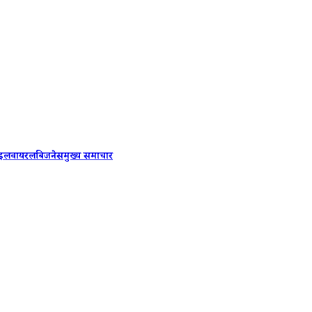
Delhi-N
ाइल
वायरल
बिजनेस
मुख्य समाचार