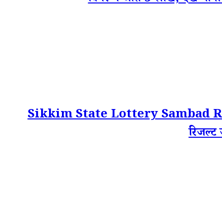
Sikkim State Lottery Sambad Res
रिजल्ट 