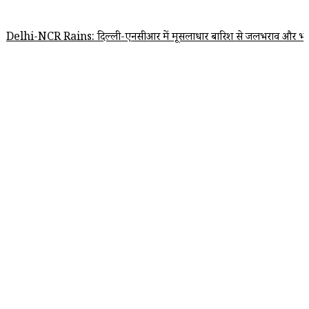
CR Rains: दिल्ली-एनसीआर में मूसलाधार बारिश से जलभराव और भीषण जाम, IM