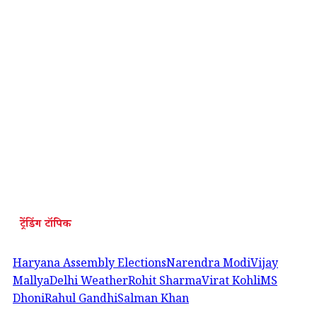
ट्रेंडिंग टॉपिक
Haryana Assembly Elections
Narendra Modi
Vijay
Mallya
Delhi Weather
Rohit Sharma
Virat Kohli
MS
Dhoni
Rahul Gandhi
Salman Khan