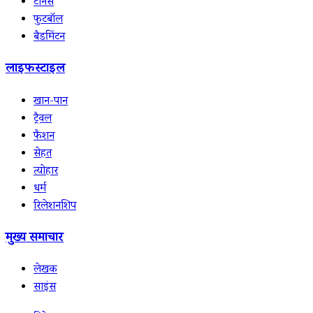
टेनिस
फुटबॉल
बैडमिंटन
लाइफस्टाइल
खान-पान
ट्रैवल
फैशन
सेहत
त्योहार
धर्म
रिलेशनशिप
मुख्य समाचार
लेखक
साइंस