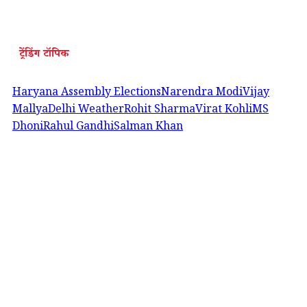
ट्रेंडिंग टॉपिक
Haryana Assembly Elections
Narendra Modi
Vijay
Mallya
Delhi Weather
Rohit Sharma
Virat Kohli
MS
Dhoni
Rahul Gandhi
Salman Khan