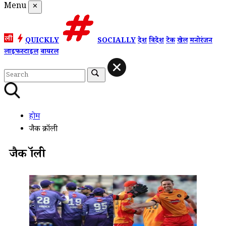
Menu
✕
QUICKLY
SOCIALLY
देश
विदेश
टेक
खेल
मनोरंजन
लाइफस्टाइल
वायरल
होम
जैक क्रॉली
जैक क्रॉली