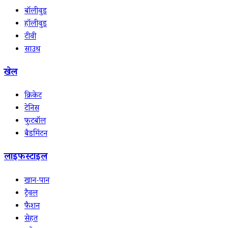
बॉलीवुड
हॉलीवुड
टीवी
साउथ
खेल
क्रिकेट
टेनिस
फुटबॉल
बैडमिंटन
लाइफस्टाइल
खान-पान
ट्रैवल
फैशन
सेहत