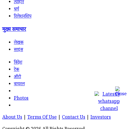
त्योहार
धर्म
रिलेशनशिप
मुख्य समाचार
लेखक
साइंस
विदेश
टेक
ऑटो
वायरल
Photos
About Us
|
Terms Of Use
|
Contact Us
|
Investors