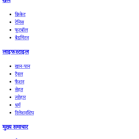
खेल
क्रिकेट
टेनिस
फुटबॉल
बैडमिंटन
लाइफस्टाइल
खान-पान
ट्रैवल
फैशन
सेहत
त्योहार
धर्म
रिलेशनशिप
मुख्य समाचार