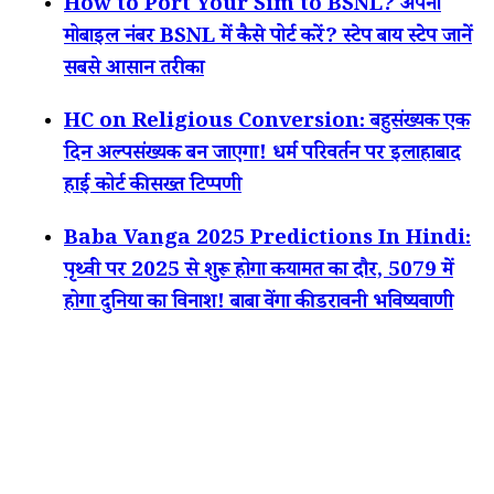
How to Port Your Sim to BSNL? अपना
मोबाइल नंबर BSNL में कैसे पोर्ट करें? स्टेप बाय स्टेप जानें
सबसे आसान तरीका
HC on Religious Conversion: बहुसंख्यक एक
दिन अल्पसंख्यक बन जाएगा! धर्म परिवर्तन पर इलाहाबाद
हाई कोर्ट की सख्त टिप्पणी
Baba Vanga 2025 Predictions In Hindi:
पृथ्वी पर 2025 से शुरू होगा कयामत का दौर, 5079 में
होगा दुनिया का विनाश! बाबा वेंगा की डरावनी भविष्यवाणी