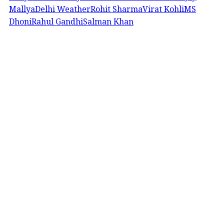
Mallya
Delhi Weather
Rohit Sharma
Virat Kohli
MS
Dhoni
Rahul Gandhi
Salman Khan