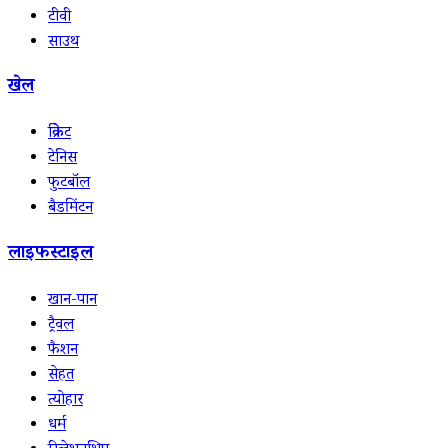
टीवी
साउथ
खेल
क्रिकेट
टेनिस
फुटबॉल
बैडमिंटन
लाइफस्टाइल
खान-पान
ट्रैवल
फैशन
सेहत
त्योहार
धर्म