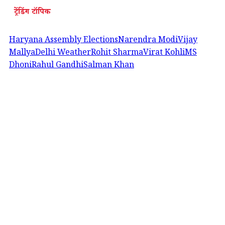
ट्रेंडिंग टॉपिक
Haryana Assembly Elections
Narendra Modi
Vijay
Mallya
Delhi Weather
Rohit Sharma
Virat Kohli
MS
Dhoni
Rahul Gandhi
Salman Khan