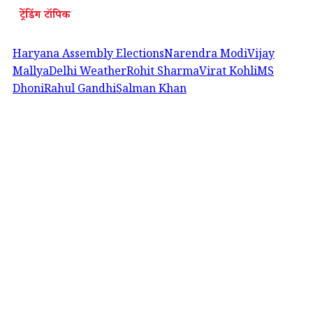
ट्रेंडिंग टॉपिक
Haryana Assembly Elections
Narendra Modi
Vijay
Mallya
Delhi Weather
Rohit Sharma
Virat Kohli
MS
Dhoni
Rahul Gandhi
Salman Khan