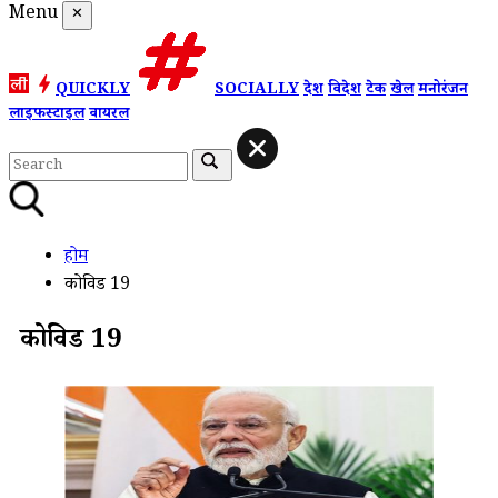
Menu
✕
QUICKLY
SOCIALLY
देश
विदेश
टेक
खेल
मनोरंजन
लाइफस्टाइल
वायरल
होम
कोविड 19
कोविड 19