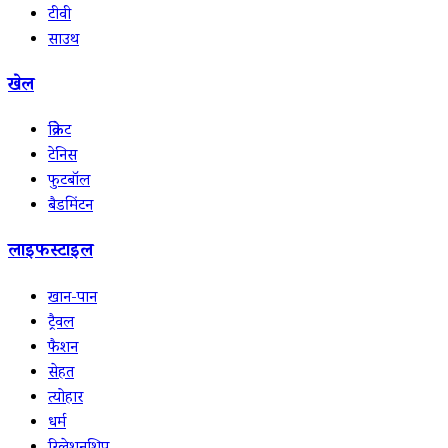
टीवी
साउथ
खेल
क्रिकेट
टेनिस
फुटबॉल
बैडमिंटन
लाइफस्टाइल
खान-पान
ट्रैवल
फैशन
सेहत
त्योहार
धर्म