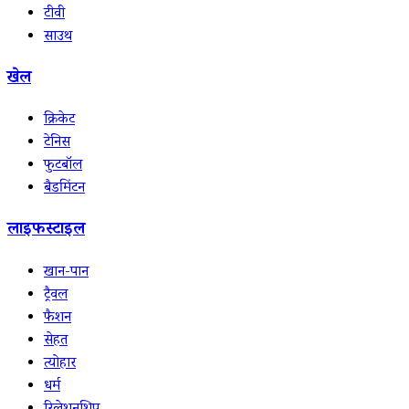
टीवी
साउथ
खेल
क्रिकेट
टेनिस
फुटबॉल
बैडमिंटन
लाइफस्टाइल
खान-पान
ट्रैवल
फैशन
सेहत
त्योहार
धर्म