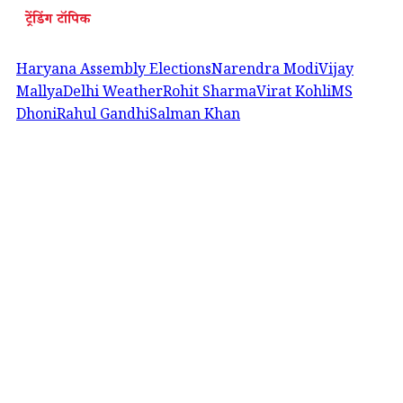
ट्रेंडिंग टॉपिक
Haryana Assembly Elections
Narendra Modi
Vijay
Mallya
Delhi Weather
Rohit Sharma
Virat Kohli
MS
Dhoni
Rahul Gandhi
Salman Khan