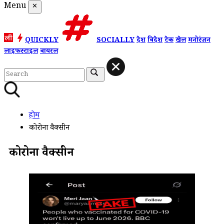
Menu
✕
QUICKLY
SOCIALLY
देश
विदेश
टेक
खेल
मनोरंजन
लाइफस्टाइल
वायरल
होम
कोरोना वैक्सीन
कोरोना वैक्सीन