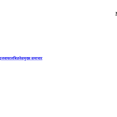
Mumbai: डें
ाइल
वायरल
बिजनेस
मुख्य समाचार