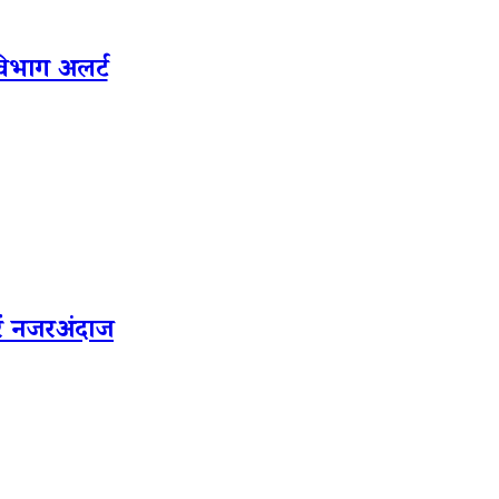
िभाग अलर्ट
ें नजरअंदाज