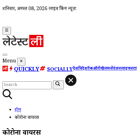
शनिवार, अगस्त 08, 2026
लाइव ब्रेकिंग न्यूज़:
☰
Menu
✕
QUICKLY
देश
विदेश
टेक
ऑटो
खेल
मनोरंजन
लाइफस्ट
SOCIALLY
होम
कोरोना वायरस
कोरोना वायरस