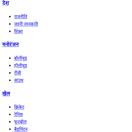
देश
राजनीति
जरुरी जानकारी
शिक्षा
मनोरंजन
बॉलीवुड
हॉलीवुड
टीवी
साउथ
खेल
क्रिकेट
टेनिस
फुटबॉल
बैडमिंटन