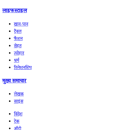
लाइफस्टाइल
खान-पान
ट्रैवल
फैशन
सेहत
त्योहार
धर्म
रिलेशनशिप
मुख्य समाचार
लेखक
साइंस
विदेश
टेक
ऑटो