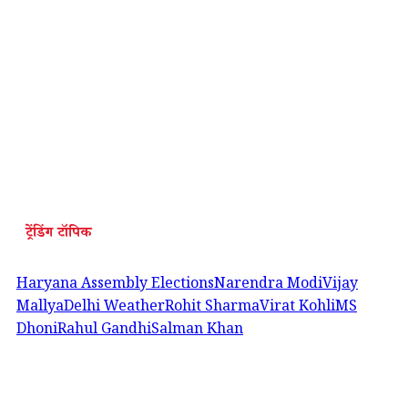
ट्रेंडिंग टॉपिक
Haryana Assembly Elections
Narendra Modi
Vijay
Mallya
Delhi Weather
Rohit Sharma
Virat Kohli
MS
Dhoni
Rahul Gandhi
Salman Khan