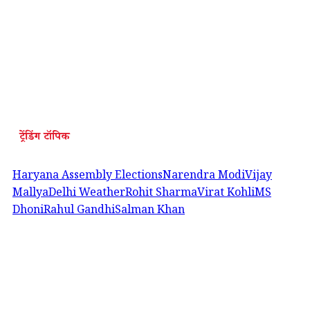
ट्रेंडिंग टॉपिक
Haryana Assembly Elections
Narendra Modi
Vijay
Mallya
Delhi Weather
Rohit Sharma
Virat Kohli
MS
Dhoni
Rahul Gandhi
Salman Khan