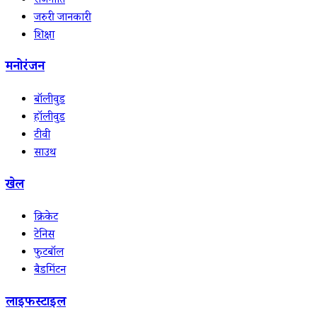
राजनीति
जरुरी जानकारी
शिक्षा
मनोरंजन
बॉलीवुड
हॉलीवुड
टीवी
साउथ
खेल
क्रिकेट
टेनिस
फुटबॉल
बैडमिंटन
लाइफस्टाइल