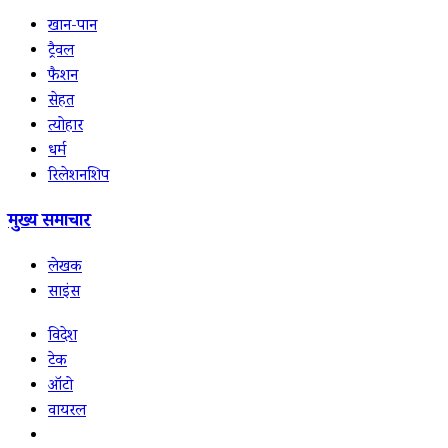
खान-पान
ट्रैवल
फैशन
सेहत
त्योहार
धर्म
रिलेशनशिप
मुख्य समाचार
लेखक
साइंस
विदेश
टेक
ऑटो
वायरल