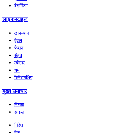
बैडमिंटन
लाइफस्टाइल
खान-पान
ट्रैवल
फैशन
सेहत
त्योहार
धर्म
रिलेशनशिप
मुख्य समाचार
लेखक
साइंस
विदेश