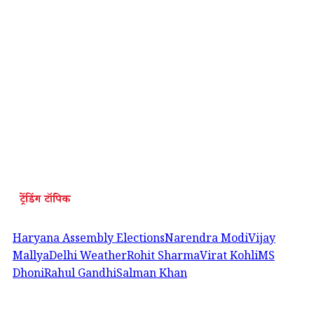
ट्रेंडिंग टॉपिक
Haryana Assembly Elections
Narendra Modi
Vijay
Mallya
Delhi Weather
Rohit Sharma
Virat Kohli
MS
Dhoni
Rahul Gandhi
Salman Khan