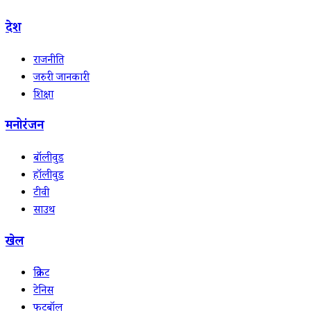
देश
राजनीति
जरुरी जानकारी
शिक्षा
मनोरंजन
बॉलीवुड
हॉलीवुड
टीवी
साउथ
खेल
क्रिकेट
टेनिस
फुटबॉल