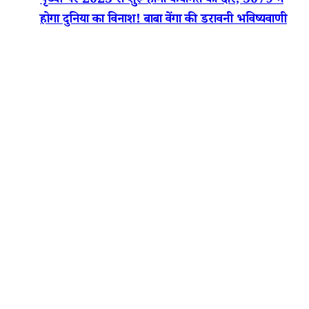
पृथ्वी पर 2025 से शुरू होगा कयामत का दौर, 5079 में
होगा दुनिया का विनाश! बाबा वेंगा की डरावनी भविष्यवाणी