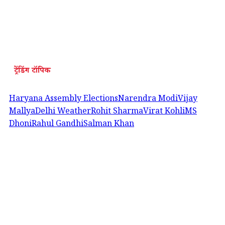
ट्रेंडिंग टॉपिक
Haryana Assembly Elections
Narendra Modi
Vijay
Mallya
Delhi Weather
Rohit Sharma
Virat Kohli
MS
Dhoni
Rahul Gandhi
Salman Khan