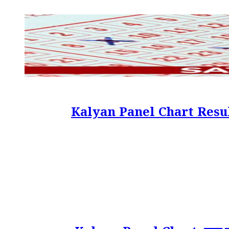
Kalyan Panel Chart Results: