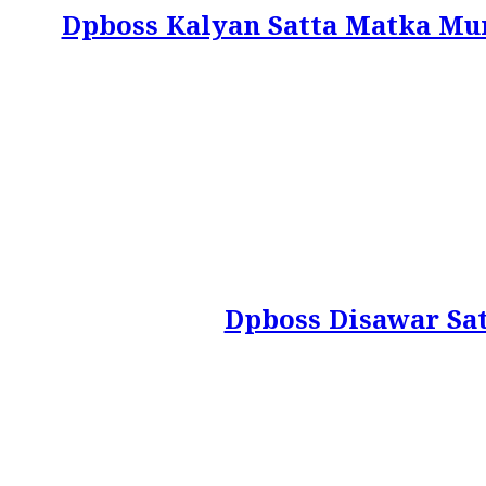
Dpboss Kalyan Satta Matka Mumbai Res
Dpboss Disawar Satta Kin