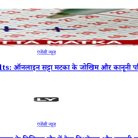
एजेंसी न्यूज
 ऑनलाइन सट्टा मटका के जोखिम और कानूनी पर
एजेंसी न्यूज