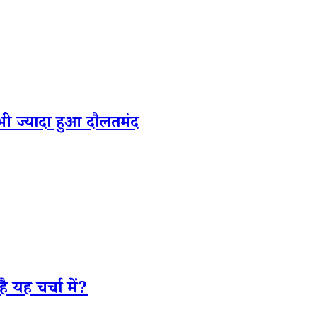
ी ज्यादा हुआ दौलतमंद
यह चर्चा में?