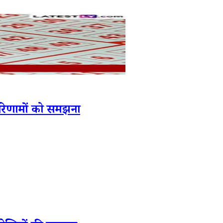
िणामों को समझना