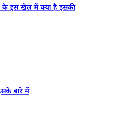
इस खेल में क्या है इसकी
े बारे में