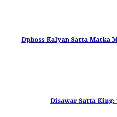
Dpboss Kalyan Satta Matka Mumbai R
Disawar Satta King: क्या ह