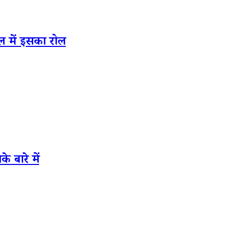
 में इसका रोल
बारे में