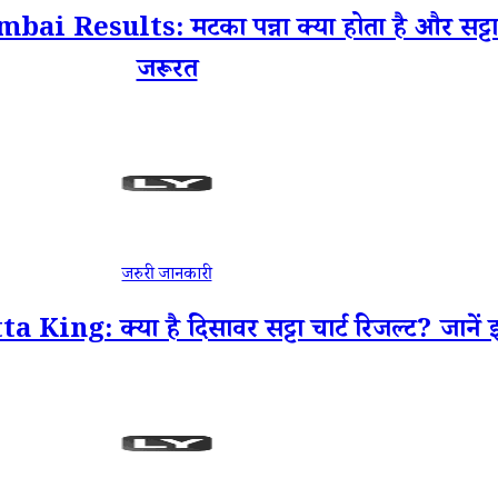
ults: मटका पन्ना क्या होता है और सट्टा के 
जरूरत
जरुरी जानकारी
g: क्या है दिसावर सट्टा चार्ट रिजल्ट? जानें इसक