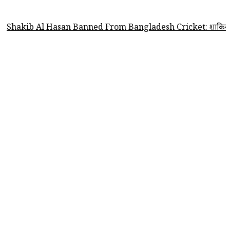
Al Hasan Banned From Bangladesh Cricket: शाकिब अल हसन पर बांग्लादेश क्र