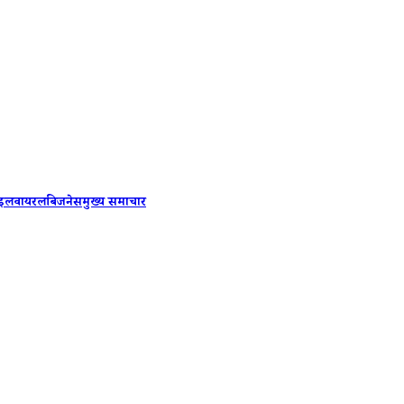
Shakib 
ाइल
वायरल
बिजनेस
मुख्य समाचार