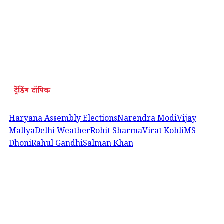
ट्रेंडिंग टॉपिक
Haryana Assembly Elections
Narendra Modi
Vijay
Mallya
Delhi Weather
Rohit Sharma
Virat Kohli
MS
Dhoni
Rahul Gandhi
Salman Khan