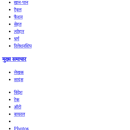
खान-पान
ट्रैवल
फैशन
सेहत
त्योहार
धर्म
रिलेशनशिप
मुख्य समाचार
लेखक
साइंस
विदेश
टेक
ऑटो
वायरल
Photos