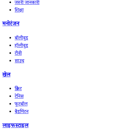
जरुरी जानकारी
शिक्षा
मनोरंजन
बॉलीवुड
हॉलीवुड
टीवी
साउथ
खेल
क्रिकेट
टेनिस
फुटबॉल
बैडमिंटन
लाइफस्टाइल